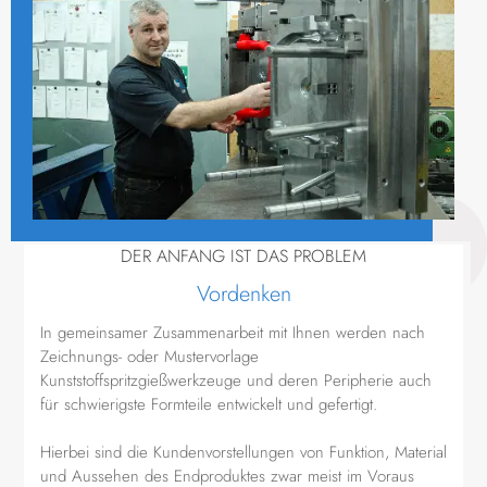
DER ANFANG IST DAS PROBLEM
Vordenken
In gemeinsamer Zusammenarbeit mit Ihnen werden nach
Zeichnungs- oder Mustervorlage
Kunststoffspritzgießwerkzeuge und deren Peripherie auch
für schwierigste Formteile entwickelt und gefertigt.
Hierbei sind die Kundenvorstellungen von Funktion, Material
und Aussehen des Endproduktes zwar meist im Voraus